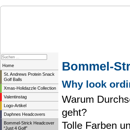
Bommel-Str
Home
St. Andrews Protein Snack
Golf Balls
Why look ordi
Xmas-Holidazzle Collection
Warum Durchsch
Valentinstag
Logo-Artikel
geht?
Daphnes Headcovers
Tolle Farben u
Bommel-Strick Headcover
“Just 4 Golf”