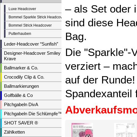
– als Set oder 
Luxe Headcover
Bommel Sparkle Strick Headcover
sind diese Hea
Bommel Strick Headcover
Bag.
Putterhauben
Leder-Headcover “Sunfish”
Die "Sparkle"-
Designer-Headcover Smiley &
Krave
verziert – mach
Ballmarker & Co.
auf der Runde!
Crocodily Clip & Co.
Ballmarkierungen
Spandexanteil f
Golfbälle & Co
Pitchgabeln DivA
Abverkaufsmo
Pitchgabeln Die Schlümpfe™
SHOT SAVER ®
Zählketten