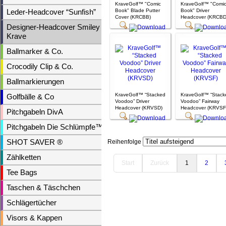
KraveGolf™ "Comic
KraveGolf™ "Comi
Book" Blade Putter
Book" Driver
Leder-Headcover “Sunfish”
Cover (KRCBB)
Headcover (KRCBD
Designer-Headcover Smiley &
Krave
Ballmarker & Co.
Crocodily Clip & Co.
Ballmarkierungen
KraveGolf™ “Stacked
KraveGolf™ “Stack
Golfbälle & Co
Voodoo” Driver
Voodoo” Fairway
Headcover (KRVSD)
Headcover (KRVSF
Pitchgabeln DivA
Pitchgabeln Die Schlümpfe™
Reihenfolge
SHOT SAVER ®
Zählketten
Start
Zurück
1
2
Tee Bags
Taschen & Täschchen
Schlägertücher
Visors & Kappen