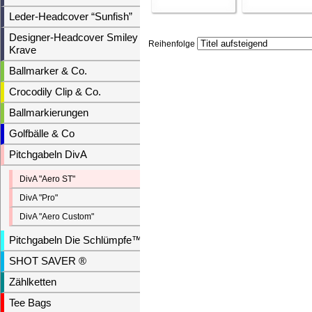
Leder-Headcover “Sunfish”
Designer-Headcover Smiley &
Reihenfolge
Krave
Ballmarker & Co.
Crocodily Clip & Co.
Ballmarkierungen
Golfbälle & Co
Pitchgabeln DivA
DivA "Aero ST"
DivA "Pro"
DivA "Aero Custom"
Pitchgabeln Die Schlümpfe™
SHOT SAVER ®
Zählketten
Tee Bags