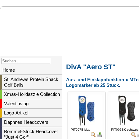
DivA "Aero ST"
Home
St. Andrews Protein Snack
Aus- und Einklappfunktion ● MTec
Golf Balls
Logomarker ab 25 Stück.
Xmas-Holidazzle Collection
Valentinstag
Logo-Artikel
Daphnes Headcovers
PIT007B blau
PIT007BK schwarz
Bommel-Strick Headcover
“Just 4 Golf”